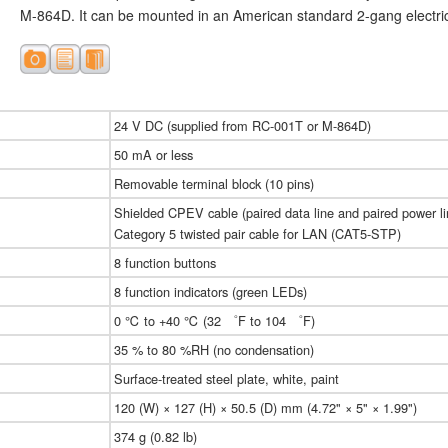
M-864D. It can be mounted in an American standard 2-gang electrica
24 V DC (supplied from RC-001T or M-864D)
50 mA or less
Removable terminal block (10 pins)
Shielded CPEV cable (paired data line and paired power li
Category 5 twisted pair cable for LAN (CAT5-STP)
8 function buttons
8 function indicators (green LEDs)
0 ℃ to +40 ℃ (32 ゜F to 104 ゜F)
35 % to 80 %RH (no condensation)
Surface-treated steel plate, white, paint
120 (W) × 127 (H) × 50.5 (D) mm (4.72" × 5" × 1.99")
374 g (0.82 lb)