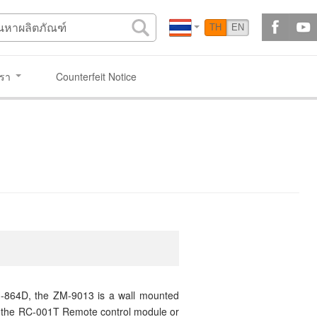
TH
EN
เรา
Counterfeit Notice
 M-864D, the ZM-9013 is a wall mounted
ith the RC-001T Remote control module or