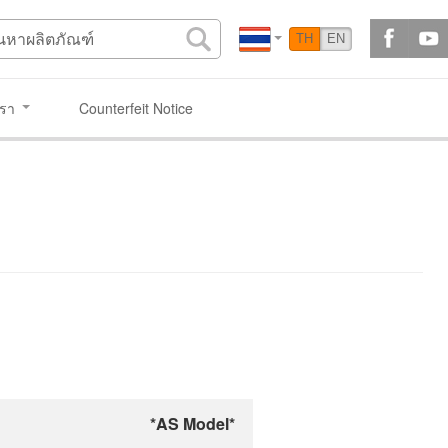
TH
EN
เรา
Counterfeit Notice
*AS Model*