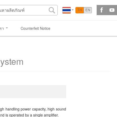
TH
EN
เรา
Counterfeit Notice
System
gh handling power capacity, high sound
nd is operated by a single amplifier.