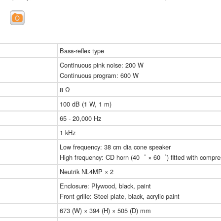
Bass-reflex type
Continuous pink noise: 200 W
Continuous program: 600 W
8 Ω
100 dB (1 W, 1 m)
65 - 20,000 Hz
1 kHz
Low frequency: 38 cm dia cone speaker
High frequency: CD horn (40゜ × 60゜) fitted with compres
Neutrik NL4MP × 2
Enclosure: Plywood, black, paint
Front grille: Steel plate, black, acrylic paint
673 (W) × 394 (H) × 505 (D) mm