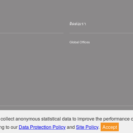
ติดต่อเรา
Global Offices
hts Reserved.
collect anonymous statistical data to improve the performance o
ng to our
Data Protection Policy
and
Site Policy
.
Accept