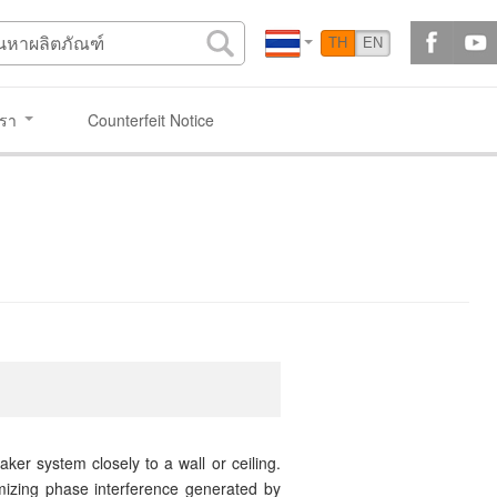
TH
EN
เรา
Counterfeit Notice
r system closely to a wall or ceiling.
mizing phase interference generated by