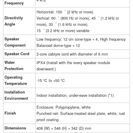
Frequency
Horizontal: 100゜ (2 kHz or more)
Directivity
Vertical: 60゜ (800 Hz or more), 45゜ (1.2 kHz or
Angle
more), 30゜ (1.6 kHz or more),
15゜ (3.2 kHz or more) variable
Speaker
Low frequency: 12 cm cone-type × 4, High frequency:
Component
Balanced dome-type × 12
Speaker Cord
2-core cabtyre cord with diameter of 6 mm
Water
IPX4 (Install with the every speaker module
Protection
downward.)
Operating
-15 ℃ to +50 ℃
Temperature
Installation
Indoor installation, under-eave installation (*1)
Environment
Enclosure: Polypropylene, white
Finish
Punched net: Surface-treated steel plate, white, rust
proof coating
Dimensions
408 (W) × 546 (H) × 342 (D) mm