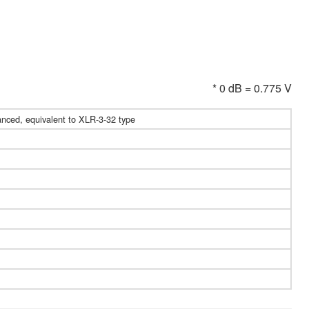
* 0 dB = 0.775 V
lanced, equivalent to XLR-3-32 type