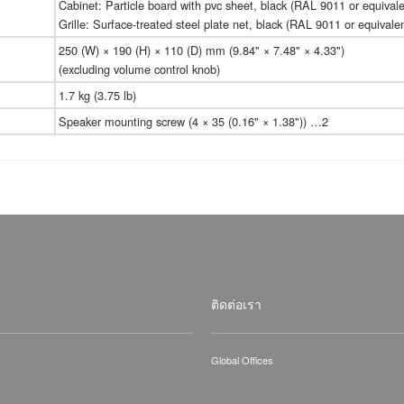
Cabinet: Particle board with pvc sheet, black (RAL 9011 or equivale
Grille: Surface-treated steel plate net, black (RAL 9011 or equivalen
250 (W) × 190 (H) × 110 (D) mm (9.84" × 7.48" × 4.33")
(excluding volume control knob)
1.7 kg (3.75 lb)
Speaker mounting screw (4 × 35 (0.16" × 1.38")) …2
ติดต่อเรา
Global Offices