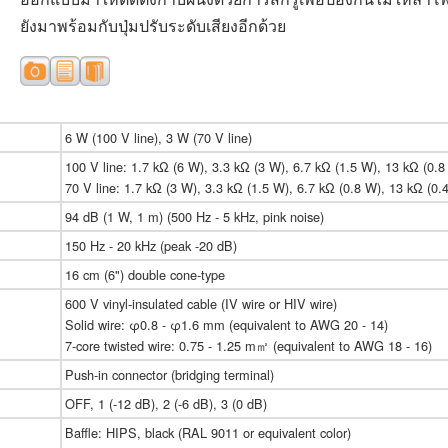
ยังมาพร้อมกับปุ่มปรับระดับเสียงอีกด้วย
6 W (100 V line), 3 W (70 V line)
100 V line: 1.7 kΩ (6 W), 3.3 kΩ (3 W), 6.7 kΩ (1.5 W), 13 kΩ (0.8
70 V line: 1.7 kΩ (3 W), 3.3 kΩ (1.5 W), 6.7 kΩ (0.8 W), 13 kΩ (0.
94 dB (1 W, 1 m) (500 Hz - 5 kHz, pink noise)
150 Hz - 20 kHz (peak -20 dB)
16 cm (6") double cone-type
600 V vinyl-insulated cable (IV wire or HIV wire)
Solid wire: φ0.8 - φ1.6 mm (equivalent to AWG 20 - 14)
7-core twisted wire: 0.75 - 1.25 m㎡ (equivalent to AWG 18 - 16)
Push-in connector (bridging terminal)
OFF, 1 (-12 dB), 2 (-6 dB), 3 (0 dB)
Baffle: HIPS, black (RAL 9011 or equivalent color)